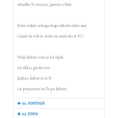
skladbe Ti stvarati, pjevati o Tebi.
Kako voljeti nekoga koga nikada vidio nisi
i znati da voli te, kako ću znati tko si Ti?!
Tvoja ljubav, veća je od riječi,
od slika i glazbe sve.
Ljubav, ljubav to si Ti
i ja prepoznat ću Te po ljubavi.
02. POSTOJIŠ
03. EDEN