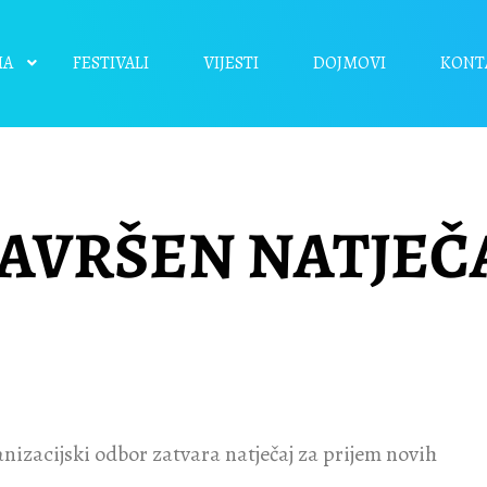
MA
FESTIVALI
VIJESTI
DOJMOVI
KONT
09-06-2020
by
Hosana Fest
AVRŠEN NATJEČ
nizacijski odbor zatvara natječaj za prijem novih