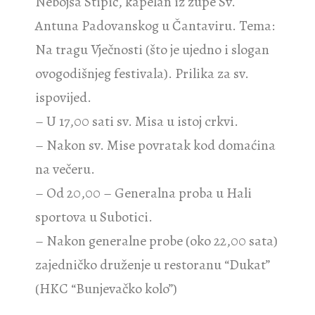
Nebojša Stipić, kapelan iz župe Sv.
Antuna Padovanskog u Čantaviru. Tema:
Na tragu Vječnosti (što je ujedno i slogan
ovogodišnjeg festivala). Prilika za sv.
ispovijed.
– U 17,00 sati sv. Misa u istoj crkvi.
– Nakon sv. Mise povratak kod domaćina
na večeru.
– Od 20,00 – Generalna proba u Hali
sportova u Subotici.
– Nakon generalne probe (oko 22,00 sata)
zajedničko druženje u restoranu “Dukat”
(HKC “Bunjevačko kolo”)