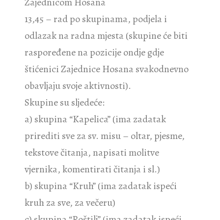
Zajednicom Hosana
13,45 – rad po skupinama, podjela i
odlazak na radna mjesta (skupine će biti
raspoređene na pozicije ondje gdje
štićenici Zajednice Hosana svakodnevno
obavljaju svoje aktivnosti).
Skupine su sljedeće:
a) skupina “Kapelica” (ima zadatak
prirediti sve za sv. misu – oltar, pjesme,
tekstove čitanja, napisati molitve
vjernika, komentirati čitanja i sl.)
b) skupina “Kruh” (ima zadatak ispeći
kruh za sve, za večeru)
c) skupina “Roštilj” (ima zadatak ispeći