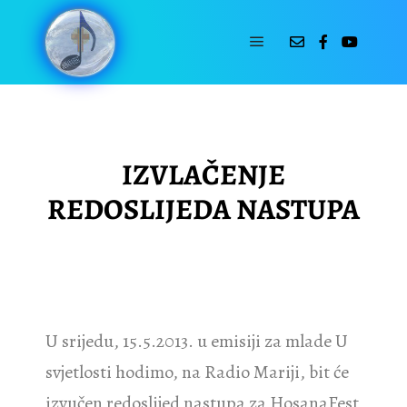
15-05-2013
by
Hosana Fest
IZVLAČENJE
REDOSLIJEDA NASTUPA
U srijedu, 15.5.2013. u emisiji za mlade U
svjetlosti hodimo, na Radio Mariji, bit će
izvučen redoslijed nastupa za HosanaFest